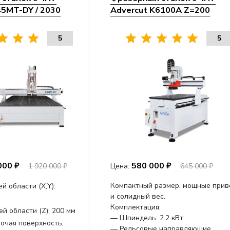
45MT-DY / 2030
Advercut K6100A Z=200
5
5
000 ₽
580 000 ₽
1 920 000 ₽
Цена:
645 000 ₽
Компактный размер, мощные при
й области (Х,Y):
и солидный вес.
Комплектация:
й области (Z):
200 мм
— Шпиндель: 2.2 кВт
очая поверхность,
— Рельсовые направляющие