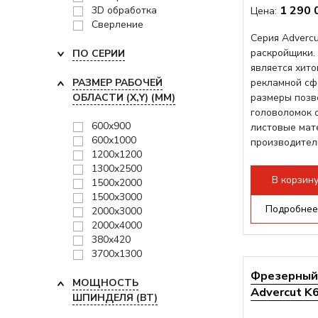
1 290 
3D обработка
Цена:
Сверление
Серия Adverc
раскройщики.
ПО СЕРИИ
является хито
РАЗМЕР РАБОЧЕЙ
рекламной сф
ОБЛАСТИ (Х,Y) (ММ)
размеры позв
головоломок 
600x900
листовые мат
600x1000
производитель
1200x1200
1300x2500
В корзин
1500x2000
1500x3000
Подробнее
2000x3000
2000x4000
380x420
3700х1300
Фрезерный 
МОЩНОСТЬ
Advercut K
ШПИНДЕЛЯ (ВТ)