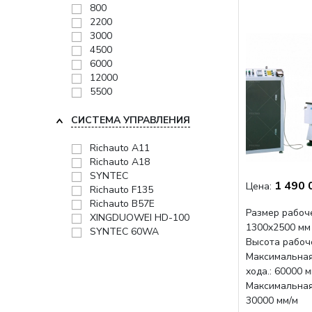
800
2200
3000
4500
6000
12000
5500
СИСТЕМА УПРАВЛЕНИЯ
Richauto A11
Richauto A18
SYNTEC
1 490 
Цена:
Richauto F135
Richauto B57E
Размер рабоче
XINGDUOWEI HD-100
1300x2500 мм
SYNTEC 60WA
Высота рабоче
Максимальная
хода.: 60000 
Максимальная 
30000 мм/м