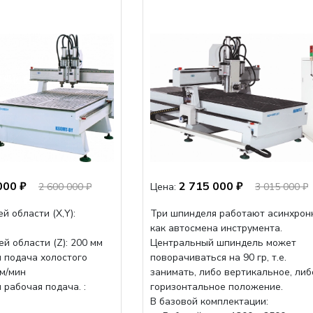
000 ₽
2 715 000 ₽
2 600 000 ₽
Цена:
3 015 000 ₽
й области (Х,Y):
Три шпинделя работают асинхрон
как автосмена инструмента.
й области (Z): 200 мм
Центральный шпиндель может
 подача холостого
поворачиваться на 90 гр, т.е.
мм/мин
занимать, либо вертикальное, либ
рабочая подача. :
горизонтальное положение.
В базовой комплектации: