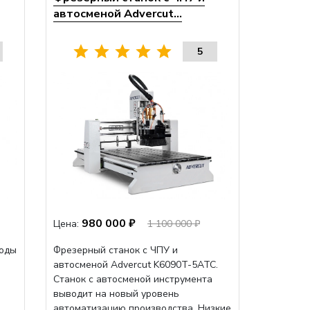
автосменой Advercut...
5
980 000 ₽
Цена:
1 100 000 ₽
воды
Фрезерный станок с ЧПУ и
автосменой Advercut K6090T-5ATC.
Станок с автосменой инструмента
выводит на новый уровень
автоматизацию производства. Низкие