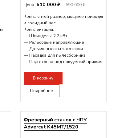
610 000 ₽
Цена:
690 000 ₽
Компактный размер, мощные приводы
и солидный вес.
мм
Комплектация:
— Шпиндель: 2.2 кВт
— Рельсовые направляющие
— Датчик высоты заготовки
— Насадка для пылесборника
— Подготовка под вакуумный прижим
— Рабочий ход по Z - 300 мм.
В корзину
Подробнее
Фрезерный станок с ЧПУ
Advercut K45MT/1520