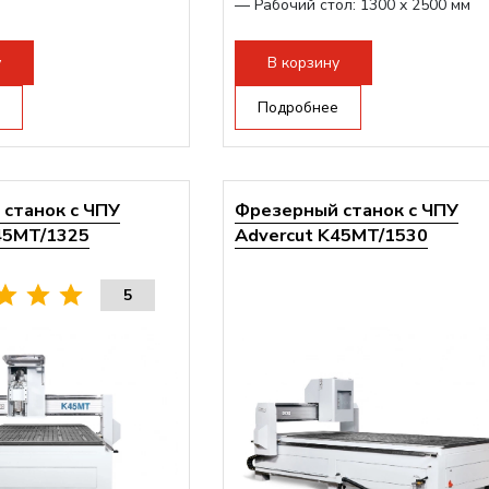
— Рабочий стол: 1300 x 2500 мм
— Мощная станина...
у
В корзину
Подробнее
станок с ЧПУ
Фрезерный станок с ЧПУ
45MT/1325
Advercut K45MT/1530
5