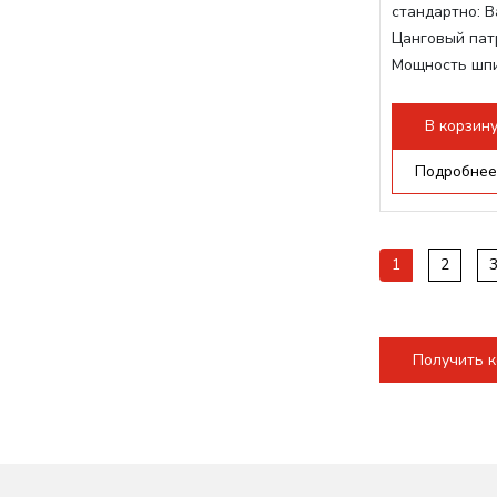
стандартно:
В
Цанговый пат
Мощность шп
Мощность шпи
Мощность инв
В корзин
Подробнее
1
2
Получить 