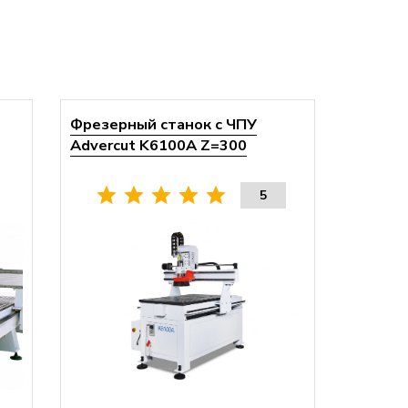
Фрезерный станок с ЧПУ
Advercut K6100A Z=300
5