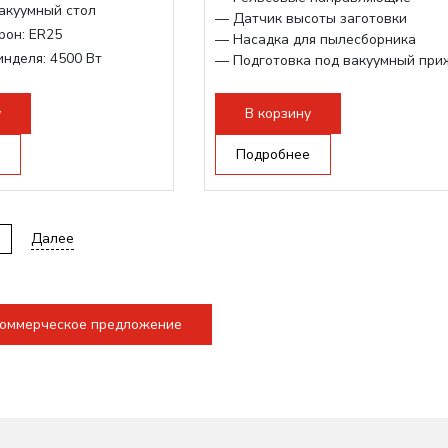
акуумный стол
— Датчик высоты заготовки
рон:
ER25
— Насадка для пылесборника
инделя:
4500 Вт
— Подготовка под вакуумный при
— Рабочий ход по Z - 300 мм.
нделя,max:
9000 Вт
ертора:
10500 Вт
у
В корзину
Подробнее
3
Далее
коммерческое предложение