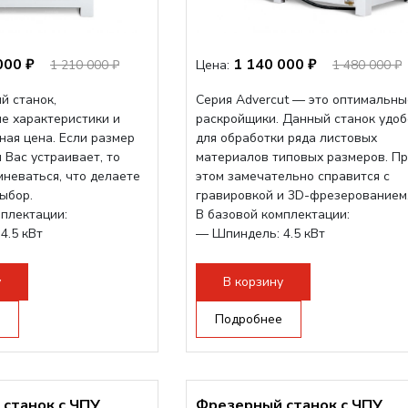
000 ₽
1 140 000 ₽
1 210 000 ₽
Цена:
1 480 000 ₽
й станок,
Серия Advercut — это оптимальны
е характеристики и
раскройщики. Данный станок удоб
ная цена. Если размер
для обработки ряда листовых
 Вас устраивает, то
материалов типовых размеров. П
мневаться, что делаете
этом замечательно справится с
ыбор.
гравировкой и 3D-фрезерованием
мплектации:
В базовой комплектации:
4.5 кВт
— Шпиндель: 4.5 кВт
ейка по осям X и Y...
— Косозубая...
у
В корзину
Подробнее
станок с ЧПУ
Фрезерный станок с ЧПУ