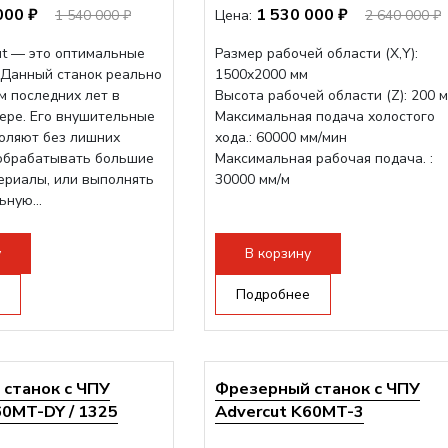
000 ₽
1 530 000 ₽
1 540 000 ₽
Цена:
2 640 000 ₽
ut — это оптимальные
Размер рабочей области (Х,Y):
 Данный станок реально
1500x2000 мм
м последних лет в
Высота рабочей области (Z): 200 
ере. Его внушительные
Максимальная подача холостого
оляют без лишних
хода.: 60000 мм/мин
обрабатывать большие
Максимальная рабочая подача. :
ериалы, или выполнять
30000 мм/м
ную...
у
В корзину
Подробнее
станок с ЧПУ
Фрезерный станок с ЧПУ
60MT-DY / 1325
Advercut K60MT-3