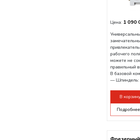
1 090 
Цена:
Универсальны
замечательны
привлекатель
рабочего поля
можете не со
правильный в
В базовой ко
— Шпиндель: 
— Косозубая р
В корзин
Подробнее
Фрезерный 