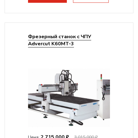
Цанговый патрон:
ER32
Мощность шпинделя:
6000 Вт
Фрезерный станок с ЧПУ
Advercut K60MT-3
2 715 000 ₽
Цена:
3 015 000 ₽