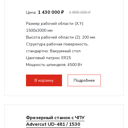
1 430 000 ₽
Цена:
1 890 000 ₽
Размер рабочей области (Х,Y):
1500x3000 мм
Высота рабочей области (Z):
200 мм
Структура рабочая поверхность,
стандартно:
Вакуумный стол
Цанговый патрон:
ER25
Мощность шпинделя:
4500 Вт
Мощность шпинделя,max:
9000 Вт
Мощность инвертора:
10500 Вт
В корзину
Подробнее
Фрезерный станок с ЧПУ
Advercut UD-481 / 1530