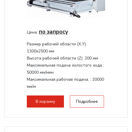
по запросу
Цена:
Размер рабочей области (Х,Y):
1300x2500 мм
Высота рабочей области (Z):
200 мм
Максимальная подача холостого хода.:
50000 мм/мин
Максимальная рабочая подача. :
20000
мм/м
Структура рабочая поверхность,
стандартно:
Вакуумный стол
В корзину
Подробнее
Цанговый патрон:
ER32
Мощность шпинделя:
9000 Вт