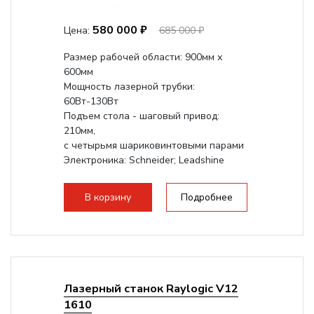
580 000 ₽
Цена:
685 000 ₽
Размер рабочей области: 900мм х
600мм
Мощность лазерной трубки:
60Вт-130Вт
Подъем стола - шаговый привод:
210мм,
с четырьмя шариковинтовыми парами
Электроника: Schneider; Leadshine
Проводка: Helukabel (Германия)
Разборная конструкция, для 70см...
В корзину
Подробнее
Лазерный станок Raylogic V12
1610