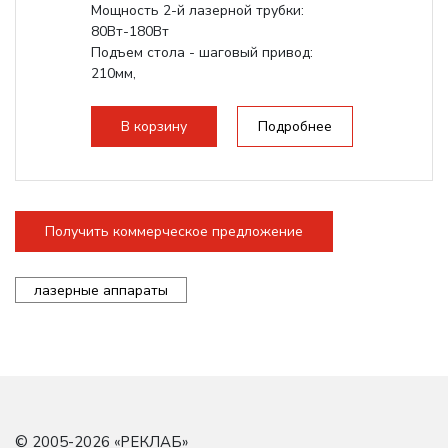
Мощность 2-й лазерной трубки:
80Вт-180Вт
Подъем стола - шаговый привод:
210мм,
с четырьмя шариковинтовыми парами
Электроника: Schneider; Leadshine
В корзину
Подробнее
Проводка:...
Получить коммерческое предложение
лазерные аппараты
© 2005-2026 «
РЕКЛАБ
»