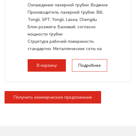
Охлаждение лазерной трубки:
Водяное
Производитель лазерной трубки:
Bill,
Tongli, SPT, Yongli, Lasea, Chengdu
Блок розжига:
Базовый, согласно
мощности трубки
Структура рабочей поверхности,
стандартно:
Металлические соты на
каркасе
Дисплей:
3.5" Цветной TFT LCD
В корзину
Подробнее
Подъемный стол(ось Z):
Винтовой на
асинхронном моторе
Сквозной стол:
Верхнее отверстие -
20мм, Нижнее отверстие - 200мм
Получить коммерческое предложение