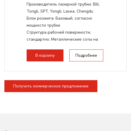
Производитель лазерной трубки:
Bill,
Tongli, SPT, Yongli, Lasea, Chengdu
Блок розжига:
Базовый, согласно
мощности трубки
Структура рабочей поверхности,
стандартно:
Металлические соты на
каркасе
Дисплей:
3.5" Цветной TFT LCD
В корзину
Подробнее
Подъемный стол(ось Z):
Винтовой на
асинхронном моторе
Сквозной стол:
Верхнее отверстие -
20мм, Нижнее отверстие - 200мм
Получить коммерческое предложение