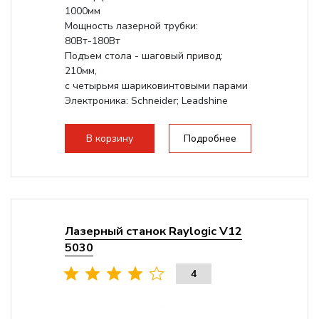
1000мм
Мощность лазерной трубки:
80Вт-180Вт
Подъем стола - шаговый привод:
210мм,
с четырьмя шариковинтовыми парами
Электроника: Schneider; Leadshine
Проводка: Helukabel (Германия)
Разборная конструкция, для 70см...
В корзину
Подробнее
Лазерный станок Raylogic V12
5030
4