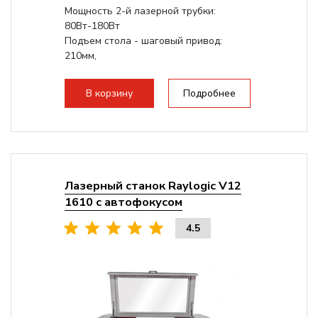
Мощность 2-й лазерной трубки:
80Вт-180Вт
Подъем стола - шаговый привод:
210мм,
с четырьмя шариковинтовыми парами
Электроника: Schneider; Leadshine
В корзину
Подробнее
Проводка:...
Лазерный станок Raylogic V12
1610 с автофокусом
4.5