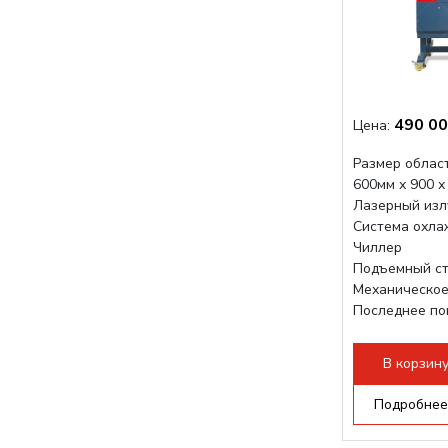
490 00
Цена:
Размер област
600мм х 900 х
Лазерный изл
Система охла
Чиллер
Подъемный ст
Механическое
Последнее по
плат Ruida
Разборная конс
В корзин
Подробнее