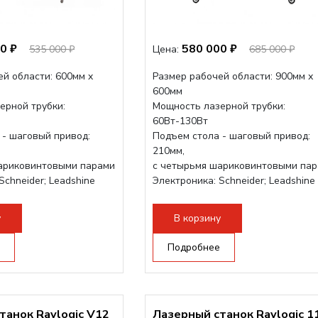
0 ₽
580 000 ₽
535 000 ₽
Цена:
685 000 ₽
й области: 600мм x
Размер рабочей области: 900мм х
600мм
ерной трубки:
Мощность лазерной трубки:
60Вт-130Вт
 - шаговый привод:
Подъем стола - шаговый привод:
210мм,
ариковинтовыми парами
с четырьмя шариковинтовыми па
Schneider; Leadshine
Электроника: Schneider; Leadshine
ukabel (Германия)
Проводка: Helukabel (Германия)
струкция, для 70см...
Разборная конструкция, для 70см...
у
В корзину
Подробнее
танок Raylogic V12
Лазерный станок Raylogic 1