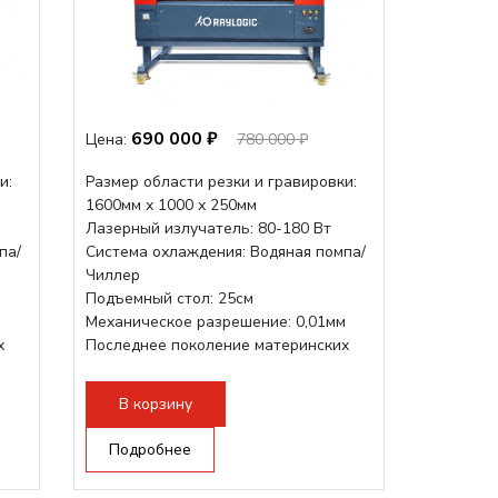
690 000 ₽
Цена:
780 000 ₽
и:
Размер области резки и гравировки:
1600мм х 1000 х 250мм
Лазерный излучатель: 80-180 Вт
па/
Система охлаждения: Водяная помпа/
Чиллер
Подъемный стол: 25см
м
Механическое разрешение: 0,01мм
х
Последнее поколение материнских
плат Ruida
Разборная...
В корзину
Подробнее