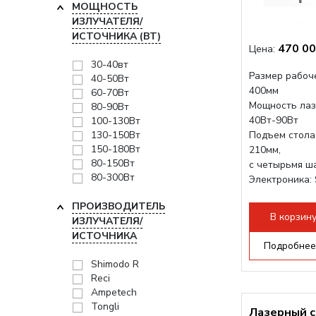
МОЩНОСТЬ
ИЗЛУЧАТЕЛЯ/
ИСТОЧНИКА (ВТ)
470 00
Цена:
30-40вт
Размер рабоче
40-50Вт
400мм
60-70Вт
Мощность лаз
80-90Вт
40Вт-90Вт
100-130Вт
130-150Вт
Подъем стола
150-180Вт
210мм,
80-150Вт
с четырьмя ш
80-300Вт
Электроника: 
Проводка: Hel
ПРОИЗВОДИТЕЛЬ
Разборная кон
В корзин
ИЗЛУЧАТЕЛЯ/
ИСТОЧНИКА
Подробнее
Shimodo R
Reci
Ampetech
Tongli
Лазерный с