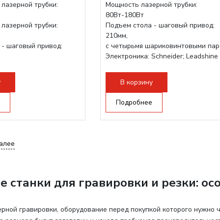
 лазерной трубки:
Мощность лазерной трубки:
80Вт-180Вт
 лазерной трубки:
Подъем стола - шаговый привод:
210мм,
 - шаговый привод:
с четырьмя шариковинтовыми па
Электроника: Schneider; Leadshine
ариковинтовыми парами
Проводка: Helukabel (Германия)
Schneider; Leadshine
Разборная конструкция, для 70см...
у
В корзину
Подробнее
алее
 станки для гравировки и резки: ос
ерной гравировки, оборудование перед покупкой которого нужно ч