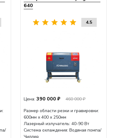
640
4.5
390 000 ₽
Цена:
460 000 ₽
и:
Размер области резки и гравировки:
600мм х 400 х 250мм
Лазерный излучатель: 40-90 Вт
па/
Система охлаждения: Водяная помпа/
Чиллер