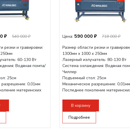
0 ₽
590 000 ₽
540 000 ₽
Цена:
718 000 ₽
и резки и гравировки:
Размер области резки и гравировк
 250мм
1300мм х 1000 х 250мм
учатель: 60-130 Вт
Лазерный излучатель: 80-130 Вт
ждения: Водяная помпа/
Система охлаждения: Водяная пом
Чиллер
ол: 25см
Подъемный стол: 25см
 разрешение: 0,01мм
Механическое разрешение: 0,01м
коление материнских
Последнее поколение матерински
плат Ruida
трукция,...
Разборная...
у
В корзину
Подробнее