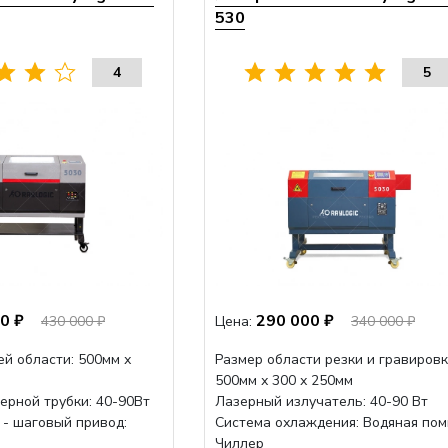
530
4
5
0 ₽
290 000 ₽
430 000 ₽
Цена:
340 000 ₽
й области: 500мм х
Размер области резки и гравировк
500мм х 300 х 250мм
ерной трубки: 40-90Вт
Лазерный излучатель: 40-90 Вт
 - шаговый привод:
Система охлаждения: Водяная пом
Чиллер