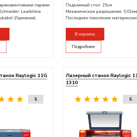
ариковинтовыми парами
Подъемный стол: 25см
Schneider; Leadshine
Механическое разрешение: 0,01м
ukabel (Германия)
Последнее поколение матерински
струкция, для 70см...
плат Ruida
Разборная конструкция,...
у
В корзину
Подробнее
танок Raylogic 11G
Лазерный станок Raylogic 1
1310
5
5