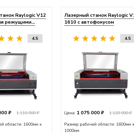
танок Raylogic V12
Лазерный станок Raylogic V
мя режущими...
1610 с автофокусом
4.5
4.5
000 ₽
1 075 000 ₽
1 110 000 ₽
Цена:
1 120 000 ₽
ей области: 1600мм x
Размер рабочей области: 1600мм 
1000мм