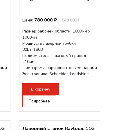
780 000 ₽
Цена:
840 000 ₽
Размер рабочей области: 1600мм x
1000мм
Мощность лазерной трубки:
80Вт-180Вт
Подъем стола - шаговый привод:
210мм,
рами
с четырьмя шариковинтовыми парами
Электроника: Schneider; Leadshine
Проводка: Helukabel (Германия)
Разборная конструкция, для 70см...
В корзину
Подробнее
1G
Лазерный станок Raylogic 11G