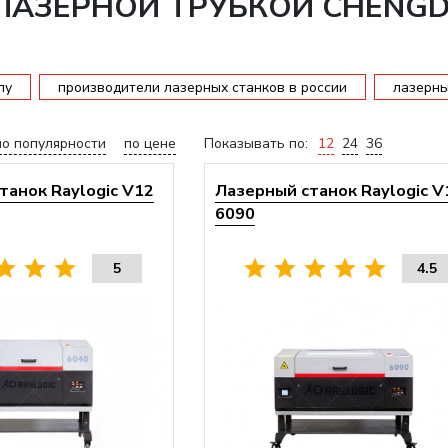
 ЛАЗЕРНОЙ ТРУБКОЙ CHENG
пу
производители лазерных станков в россии
лазерны
по популярности
по цене
Показывать по:
12
24
36
танок Raylogic V12
Лазерный станок Raylogic V
6090
5
4.5