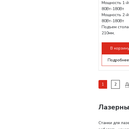
Мощность 1-й
80Вт-180Вт
Мощность 2-й
80Вт-180Вт
Подъем стола
210мм,
с четырьмя ш
Электроника: 
В корзин
Проводка:...
Подробнее
1
2
Д
Лазерные
Станки для лаз